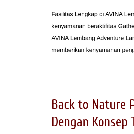
Fasilitas Lengkap di AVINA L
kenyamanan beraktifitas Gath
AVINA Lembang Adventure Land
memberikan kenyamanan pengun
Outbound - Camping di sini.
salah satu destinasi wisata o
, tepatnya di Jalan Raya Lemb
group seperti Company Gather
Back to Nature 
program sekolah, tempat wisat
Dengan Konsep 
dengan fasilitas : - Area Ter
Team Building - Outbound - A