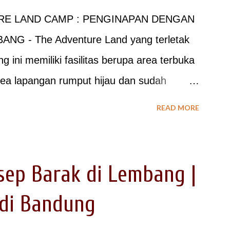
RE LAND CAMP : PENGINAPAN DENGAN
let Kamar Mandi - Area Parkir untuk mobil
 - The Adventure Land yang terletak
GIATAN / ACARA YANG DAPAT DIKEMAS DI
ini memiliki fasilitas berupa area terbuka
rapa acara spesial untuk peserta
rea lapangan rumput hijau dan sudah
i, mulai dari kegi...
ilitas untuk peserta dengan jumlah besar,
READ MORE
 mandi/toilet, - mushola, - aula, - gazebo, -
gai fasilitas pelengkap untuk kegiatan
ini memberikan kemudahan untuk group
ep Barak di Lembang |
egiatan dengan konsep alam seperti : -
 di Bandung
athering - Employee Gathering - Outing
Acara Resepsi Pernikahan / Wedding -