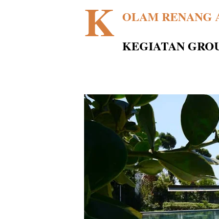
K
OLAM RENANG A
KEGIATAN GROU