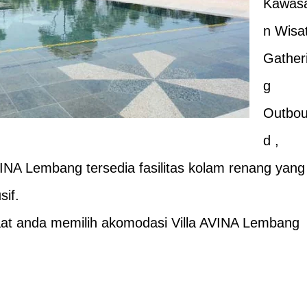
Kawas
n Wisa
Gather
g
Outbo
d ,
VINA Lembang tersedia fasilitas kolam renang yang
sif.
 saat anda memilih akomodasi Villa AVINA Lembang