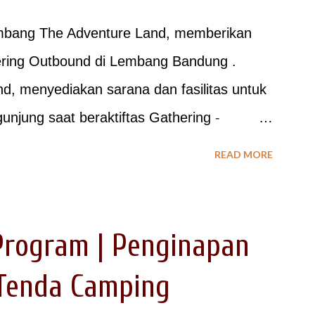
embang The Adventure Land, memberikan
ering Outbound di Lembang Bandung .
, menyediakan sarana dan fasilitas untuk
jung saat beraktiftas Gathering -
 AVINA Lembang Adventure Land merupakan
READ MORE
utbound dengan akses yang mudah dijangkau
ang - Maribaya. Untuk berbagai acara
ing, Outbound, Family Gathering maupun
Program | Penginapan
a di Lembang Bandung ini dilengkapi
Tenda Camping
buka dengan hamparan rumput untuk kegiatan
rea Camping - Penginapan Konsep Barak -