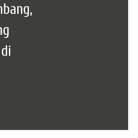
mbang,
ng
di