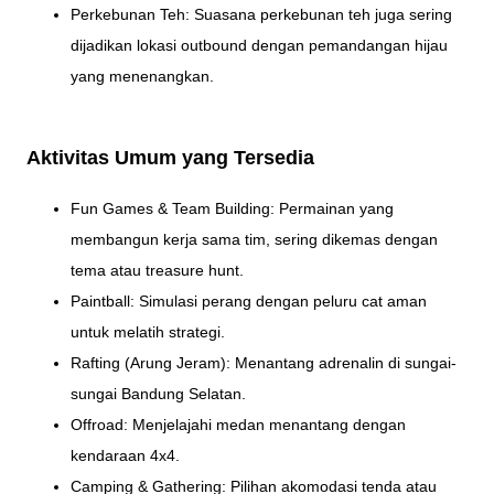
Perkebunan Teh: Suasana perkebunan teh juga sering
dijadikan lokasi outbound dengan pemandangan hijau
yang menenangkan.
Aktivitas Umum yang Tersedia
Fun Games & Team Building: Permainan yang
membangun kerja sama tim, sering dikemas dengan
tema atau treasure hunt.
Paintball: Simulasi perang dengan peluru cat aman
untuk melatih strategi.
Rafting (Arung Jeram): Menantang adrenalin di sungai-
sungai Bandung Selatan.
Offroad: Menjelajahi medan menantang dengan
kendaraan 4x4.
Camping & Gathering: Pilihan akomodasi tenda atau