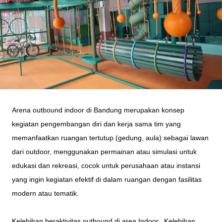
Arena outbound indoor di Bandung merupakan konsep
kegiatan pengembangan diri dan kerja sama tim yang
memanfaatkan ruangan tertutup (gedung, aula) sebagai lawan
dari outdoor, menggunakan permainan atau simulasi untuk
edukasi dan rekreasi, cocok untuk perusahaan atau instansi
yang ingin kegiatan efektif di dalam ruangan dengan fasilitas
modern atau tematik.
Kelebihan beraktivitas outbound di area Indoor. Kelebihan