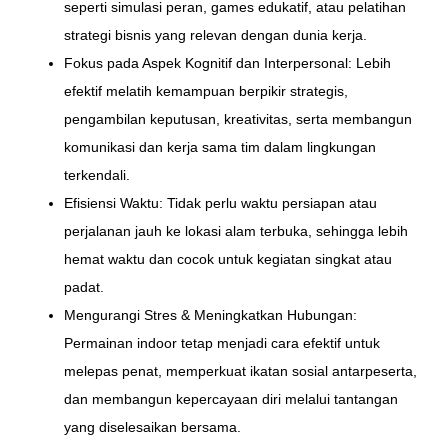
seperti simulasi peran, games edukatif, atau pelatihan
strategi bisnis yang relevan dengan dunia kerja.
Fokus pada Aspek Kognitif dan Interpersonal: Lebih
efektif melatih kemampuan berpikir strategis,
pengambilan keputusan, kreativitas, serta membangun
komunikasi dan kerja sama tim dalam lingkungan
terkendali.
Efisiensi Waktu: Tidak perlu waktu persiapan atau
perjalanan jauh ke lokasi alam terbuka, sehingga lebih
hemat waktu dan cocok untuk kegiatan singkat atau
padat.
Mengurangi Stres & Meningkatkan Hubungan:
Permainan indoor tetap menjadi cara efektif untuk
melepas penat, memperkuat ikatan sosial antarpeserta,
dan membangun kepercayaan diri melalui tantangan
yang diselesaikan bersama.