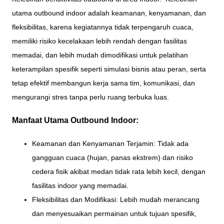
utama outbound indoor adalah keamanan, kenyamanan, dan
fleksibilitas, karena kegiatannya tidak terpengaruh cuaca,
memiliki risiko kecelakaan lebih rendah dengan fasilitas
memadai, dan lebih mudah dimodifikasi untuk pelatihan
keterampilan spesifik seperti simulasi bisnis atau peran, serta
tetap efektif membangun kerja sama tim, komunikasi, dan
mengurangi stres tanpa perlu ruang terbuka luas.
Manfaat Utama Outbound Indoor:
Keamanan dan Kenyamanan Terjamin: Tidak ada
gangguan cuaca (hujan, panas ekstrem) dan risiko
cedera fisik akibat medan tidak rata lebih kecil, dengan
fasilitas indoor yang memadai.
Fleksibilitas dan Modifikasi: Lebih mudah merancang
dan menyesuaikan permainan untuk tujuan spesifik,