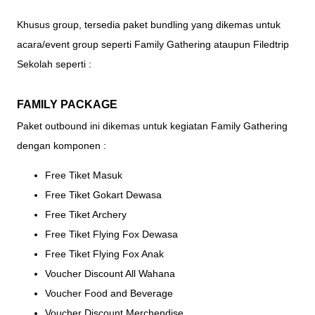
Khusus group, tersedia paket bundling yang dikemas untuk
acara/event group seperti Family Gathering ataupun Filedtrip
Sekolah seperti :
FAMILY PACKAGE
Paket outbound ini dikemas untuk kegiatan Family Gathering
dengan komponen :
Free Tiket Masuk
Free Tiket Gokart Dewasa
Free Tiket Archery
Free Tiket Flying Fox Dewasa
Free Tiket Flying Fox Anak
Voucher Discount All Wahana
Voucher Food and Beverage
Voucher Discount Merchendise