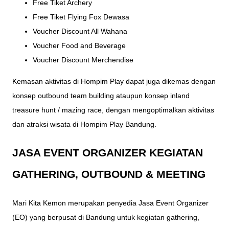
Free Tiket Archery
Free Tiket Flying Fox Dewasa
Voucher Discount All Wahana
Voucher Food and Beverage
Voucher Discount Merchendise
Kemasan aktivitas di Hompim Play dapat juga dikemas dengan
konsep outbound team building ataupun konsep inland
treasure hunt / mazing race, dengan mengoptimalkan aktivitas
dan atraksi wisata di Hompim Play Bandung.
JASA EVENT ORGANIZER KEGIATAN
GATHERING, OUTBOUND & MEETING
Mari Kita Kemon merupakan penyedia Jasa Event Organizer
(EO) yang berpusat di Bandung untuk kegiatan gathering,