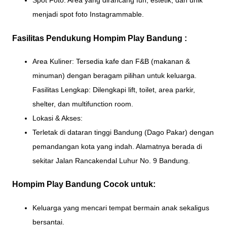
Spot Foto: Area yang dirancang fun, estetik, dan unik
menjadi spot foto Instagrammable.
Fasilitas Pendukung Hompim Play Bandung :
Area Kuliner: Tersedia kafe dan F&B (makanan &
minuman) dengan beragam pilihan untuk keluarga.
Fasilitas Lengkap: Dilengkapi lift, toilet, area parkir,
shelter, dan multifunction room.
Lokasi & Akses:
Terletak di dataran tinggi Bandung (Dago Pakar) dengan
pemandangan kota yang indah. Alamatnya berada di
sekitar Jalan Rancakendal Luhur No. 9 Bandung.
Hompim Play Bandung Cocok untuk:
Keluarga yang mencari tempat bermain anak sekaligus
bersantai.