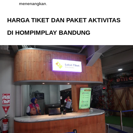
menenangkan.
HARGA TIKET DAN PAKET AKTIVITAS
DI HOMPIMPLAY BANDUNG