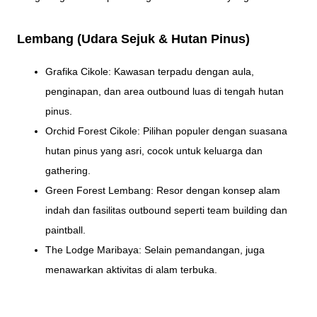
Lembang (Udara Sejuk & Hutan Pinus)
Grafika Cikole: Kawasan terpadu dengan aula,
penginapan, dan area outbound luas di tengah hutan
pinus.
Orchid Forest Cikole: Pilihan populer dengan suasana
hutan pinus yang asri, cocok untuk keluarga dan
gathering.
Green Forest Lembang: Resor dengan konsep alam
indah dan fasilitas outbound seperti team building dan
paintball.
The Lodge Maribaya: Selain pemandangan, juga
menawarkan aktivitas di alam terbuka.