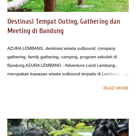
dioptimalkan untuk acara kebersa...
Destinasi Tempat Outing, Gathering dan
Meeting di Bandung
AZURA LEMBANG, destinasi wisata outbound, company
gathering, family gathering, camping, program sekolah di
Bandung AZURA LEMBANG - Adventure Land Lembang ,
merupakan kawasan wisata outbound terpadu di Lembang
Bandung dengan konsep "garden" dengan kelebihan berupa
READ MORE
atmosfer dan panorama pegunungan Tangkuban Perahu yang
berhawa sejuk dan eksotis di Lembang Bandung. Kolam
Renang dengan atmosphere Pegunungan melengkapi fasilitas
di AZURA Lembang Bandung . Fasilitas Lengkap di Avina
Lembang untuk kenyamanan pengunjung . . . Fasilitas yang
tersedia di area wisata bandung Barat ini tersedia untuk