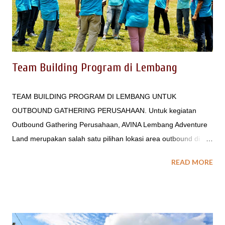
Offroad di Bandung, Tempat Wedding di Bandung hubungi :
The Adventure Land Bandung at AVINA Lembang Contact :
0812 183 1184 ...
Team Building Program di Lembang
TEAM BUILDING PROGRAM DI LEMBANG UNTUK
OUTBOUND GATHERING PERUSAHAAN. Untuk kegiatan
Outbound Gathering Perusahaan, AVINA Lembang Adventure
Land merupakan salah satu pilihan lokasi area outbound di
Bandung. Lokasinya yang mudah dijangkau dan berada ditepi
READ MORE
Jalan Raya Lembang - Maribaya, menjadikan acara
perusahaan Anda lebih optimal. Untuk simulasi kegiatan yang
terkait dengan Synergized Team Building, Management
Spinach Indonesia akan membantu merealisasikan konsep
kegiatan sesuai 'core value' atau 'company value' Anda. Untuk