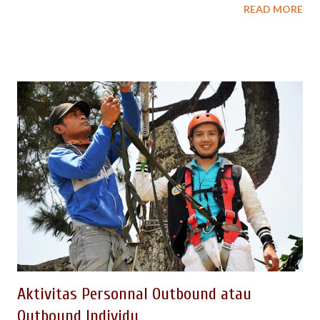
READ MORE
komunikasi, kerjasama, kreatifitas anak. Dengan dipandu tim
management SPINACH INDONESIA yang berpengalaman,
aktifitas di alam terbuka ini akan memberikan suasana segar
bagi siswa. Untuk kegiatan outbound anak sekolah di Lembang
Bandung ini terdiri dari beberapa kemasan paket program : -
Character Building Tanpa Menginap - Character Building
Berikut Menginap ( dengan konsep barak atau camping)
THEMATIC CHARACTER BUILDING PROGRAM Simulasi
permainan Character Building yang dikemas Management
Spinach Indonesia, dapat dikemas sesuai thema yang
diinginkan, dengan tetap mengoptimalkan muatan edukasi.
Beberapa fasilitas outbound di AVINA LEMBANG - Adventure
Lembang dapat dioptimakan untuk kegiatan Them...
Aktivitas Personnal Outbound atau
Outbound Individu