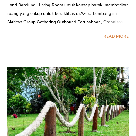
Land Bandung . Living Room untuk konsep barak, memberikan
ruang yang cukup untuk beraktiftas di Azura Lembang ini .
Aktifitas Group Gathering Outbound Perusahaan, Organisasi
maupun Program Studi Wisata untuk anak sekolah yang akan
READ MORE
menyelenggarakan kegiatan Outbound Company Gathering,
Outing Kantor, Family Gathering, Reuni sampai dengan Acara
Perpisahan Sekolah di Lembang Bandung tersedia konsep
akomodasi barak eksklusif di Azura Lembang Bandung.
Kamar type barak Azura Lembang, saat ini tersedia 4 unit
kamar dengan total kapasitas standart untuk 42 orang dan 2
unit kamar type family yang dapat dioptimalkan 20 orang.
FASILITAS KAMAR UNTUK TYPE BARAK DI AZURA
LEMBANG Jenis penginapan di Azura Lembang Adventure
Land Lembang ini sudah dilengkapi dengan fasilitas
pendukung kawasan seperti : Toilet Kamar mandi yang
ditempatkan diluar, Lobby sekaligus Living Room yang dapat