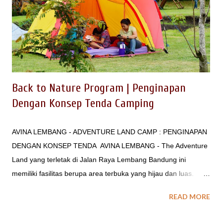
Camping - Penginapan Konsep Barak - Kantin - Hall Serba
Guna - Toilet Kamar Mandi - Area Parkir untuk mobil kecil
maupun bus besar KEGIATAN / ACARA YANG DAPAT
DIKEMAS DI AVINA LEMBANG BANDUNG Beberapa acara
spesial untuk peserta besar, sering diadakan di area ini, mulai
dari kegi...
Back to Nature Program | Penginapan
Dengan Konsep Tenda Camping
AVINA LEMBANG - ADVENTURE LAND CAMP : PENGINAPAN
DENGAN KONSEP TENDA AVINA LEMBANG - The Adventure
Land yang terletak di Jalan Raya Lembang Bandung ini
memiliki fasilitas berupa area terbuka yang hijau dan luas.
Dengan area lapangan rumput hijau dan sudah dilengkapi
READ MORE
dengan berbagai fasilitas untuk peserta dengan jumlah besar,
seperti : - area parkir, - kamar mandi/toilet, - mushola, - aula, -