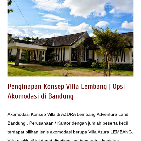
kegiatan Company Gathering tersedia beberapa paket : -
Outbound Company Gathering Tanpa Menginap - Outbound
Company Gathering Dengan Menginap di Lokasi - Outbound
Company Gathering Dengan Menginap di Hotel dekat Lokasi .
. . Info dan Reservasi Untuk Outbound Lembang, Paket
Outbound di Bandung, EO Gathering di Bandung, EO
Outbound di Bandung, Tempat Camping di Lembang Bandung,
Tempat Paintball di Bandung, Offroad di B...
Penginapan Konsep Villa Lembang | Opsi
Akomodasi di Bandung
Akomodasi Konsep Villa di AZURA Lembang Adventure Land
Bandung . Perusahaan / Kantor dengan jumlah peserta kecil
terdapat pilihan jenis akomodasi berupa Villa Azura LEMBANG.
Villa eksklusif ini dapat dioptimalkan juga untuk kegiatan