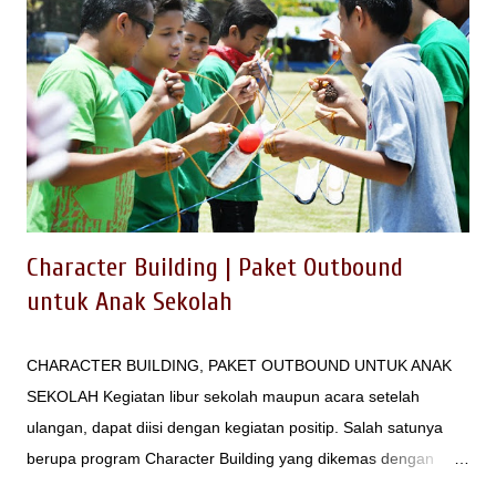
memberikan rasa nyaman saat berkunjung / beratiftas.
Fasilitas pendukung di AZURA LEMBANG Bandung Barat ini,
antara lain : - Area Parkir luas yang mudah dijangkau dari
Jalan Raya Lembang - Maribaya - Area terbuka dengan
tanaman rumput untuk berbagai aktifitas - Fasilitas Gazebo
yang dapat dioptimalkan sebagai ruang serbaguna - Lanscape
/ Taman yang ter...
Character Building | Paket Outbound
untuk Anak Sekolah
CHARACTER BUILDING, PAKET OUTBOUND UNTUK ANAK
SEKOLAH Kegiatan libur sekolah maupun acara setelah
ulangan, dapat diisi dengan kegiatan positip. Salah satunya
berupa program Character Building yang dikemas dengan
konsep Fun & Play. Melalui program ini distimulasi kepedulian,