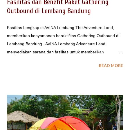
Fasilitas dan Benefit Paket Gathering
Outbound di Lembang Bandung
Fasilitas Lengkap di AVINA Lembang The Adventure Land,
memberikan kenyamanan beraktifitas Gathering Outbound di
Lembang Bandung . AVINA Lembang Adventure Land,
menyediakan sarana dan fasilitas untuk memberikan
kenyamanan pengunjung saat beraktiftas Gathering -
READ MORE
Outbound - Camping di sini. AVINA Lembang Adventure Land
merupakan salah satu destinasi wisata outbound dengan
akses yang mudah dijangkau , tepatnya di Jalan Raya
Lembang - Maribaya. Untuk berbagai acara group seperti
Company Gathering, Outbound, Family Gathering maupun
program sekolah, tempat wisata di Lembang Bandung ini
dilengkapi dengan fasilitas : - Area Terbuka dengan hamparan
rumput untuk kegiatan Team Building - Outbound - Area