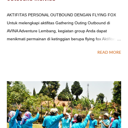
AKTIFITAS PERSONAL OUTBOUND DENGAN FLYING FOX
Untuk melengkapi aktifitas Gathering Outing Outbound di
AVINA Adventure Lembang, kegiatan group Anda dapat
menikmati permainan di ketinggian berupa flying fox Aktifitas
tambahan untuk kegiatan outbound di AVINA - Adventure Land
READ MORE
Lembang, tersedia beberapa aktifitas outdoor dengan konsep
Adventure Challange antara lain : Offroad Landrover dengan
jalur perjalanan di alam terbuka dengan jalur Parongpong,
Sukawana, Hutan Gunung Putri, Hutan Tangkuban Perahu,
Jungle Cikole. Cross Country dengan Jeep Offroad Simulasi
Perang Paintball Games di area Adventure Land Ekowisata
dengan delman Gowes dsb .. Info dan Reservasi Untuk
Outbound Lembang, Paket Outbound di Bandung, EO
Gathering di Bandung, EO Outbound di Bandung, Tempat
Camping di Lembang Bandung, Tempat Paintball di Bandung,