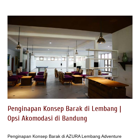
gazebo, - sarana akomodasi - serta berbagai fasilitas
pelengkap untuk kegiatan gathering outbound, kawasan ini
memberikan kemudahan untuk group yang akan
menyelenggarakan kegiatan dengan konsep alam seperti : -
Company Gathering - Family Gathering - Employee Gathering
- Outing Kantor - Acara Ulang Tahun - Acara Resepsi
Pernikahan / Wedding - Acara Group Reuni, Arisan - dsb .
MENGINAP DENGAN TENDA / CAMPING DI AVINA LEMBANG
BANDUNG Salah satu pilihan paket Gathering Outbound di
AVINA LEMBANG - Adventure Land Lembang, tersedia paket
menginap dengan menggunakan akom...
Penginapan Konsep Barak di Lembang |
Opsi Akomodasi di Bandung
Penginapan Konsep Barak di AZURA Lembang Adventure